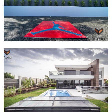
Acél Kerítésmezők
Alumínium Kerítések