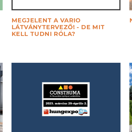
MEGJELENT
A
VARIO
LÁTVÁNYTERVEZŐ!
-
DE
MIT
KELL
TUDNI
RÓLA?