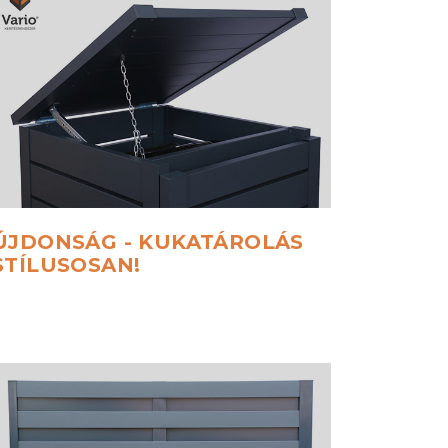
ÚJDONSÁG
-
KUKATÁROLÁS
STÍLUSOSAN!