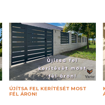
ÚJÍTSA
FEL
KERÍTÉSÉT
MOST
FÉL
ÁRON!