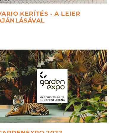
VARIO
KERÍTÉS
-
A
LEIER
AJÁNLÁSÁVAL
GARDENEXPO
2022